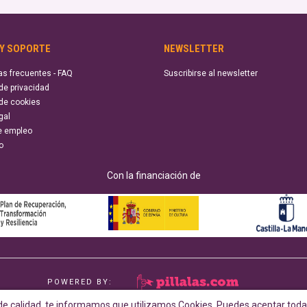
 Y SOPORTE
NEWSLETTER
as frecuentes - FAQ
Suscribirse al newsletter
 de privacidad
 de cookies
gal
e empleo
o
Con la financiación de
POWERED BY:
e calidad, te informamos que utilizamos Cookies. Puedes aceptar todas