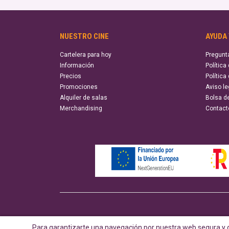
NUESTRO CINE
AYUDA
Cartelera para hoy
Pregunt
Información
Política
Precios
Política
Promociones
Aviso le
Alquiler de salas
Bolsa d
Merchandising
Contact
Para garantizarte una navegación por nuestra web segura y d