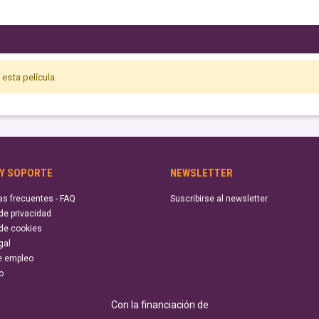
esta película.
 Y SOPORTE
NEWSLETTER
as frecuentes - FAQ
Suscribirse al newsletter
 de privacidad
 de cookies
gal
e empleo
o
Con la financiación de