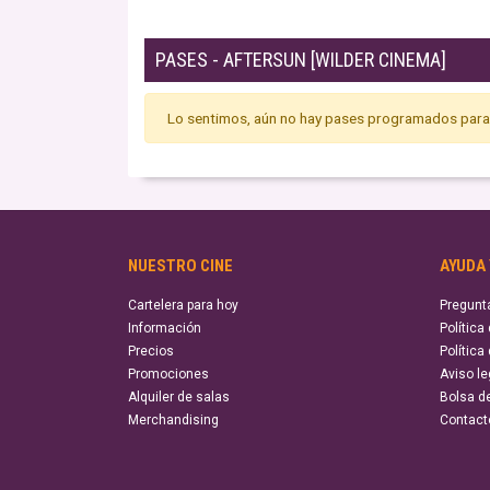
PASES - AFTERSUN [WILDER CINEMA]
Lo sentimos, aún no hay pases programados para 
NUESTRO CINE
AYUDA
Cartelera para hoy
Pregunt
Información
Política
Precios
Política
Promociones
Aviso le
Alquiler de salas
Bolsa d
Merchandising
Contact