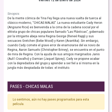
Viernes 12 de Enero de 2024
Sinopsis:
De la mente cómica de Tina Fey llega una nueva vuelta de tuerca al
clásico moderno, “CHICAS MALAS”. La nueva estudiante Cady Heron
(Angourie Rice) es bienvenida a la cima de la cadena social por el
elitista grupo de chicas populares llamado "Las Plásticas", gobernado
por la intrigante abeja reina Regina George (Reneé Rapp) y sus
secuaces Gretchen (Bebe Wood) y Karen (Avantika). Sin embargo,
cuando Cady comete el grave error de enamorarse del ex novio de
Regina, Aaron Samuels (Christopher Briney), se encuentra en el punto
de mira de Regina. Con la ayuda de sus amigos marginados Janis
(Auli'i Cravalho) y Damian (Jaquel Spivey), Cady se propone acabar
con la depredadora del grupo y aprender a ser fiel a sí misma en la
jungla más despiadada de todas: el instituto.
PASES - CHICAS MALAS
Lo sentimos, aún no hay pases programados para esta
película.