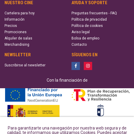
NUESTRO CINE
AYUDA Y SOPORTE
Cartelera para hoy
Preguntas frecuentes - FAQ
Información
Política de privacidad
Precios
Política de cookies
Promociones
Aviso legal
Alquiler de salas
Bolsa de empleo
Merchandising
Contacto
NEWSLETTER
SÍGUENOS EN
Suscribirse al newsletter
Con la financiación de
Para garantizarte una navegación por nuestra web segura y de
calidad, te informamos que utilizamos Cookies. Puedes aceptar