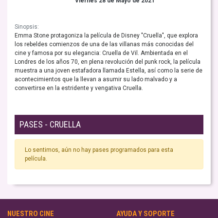
Viernes 28 de Mayo de 2021
Sinopsis:
Emma Stone protagoniza la película de Disney "Cruella", que explora
los rebeldes comienzos de una de las villanas más conocidas del
cine y famosa por su elegancia: Cruella de Vil. Ambientada en el
Londres de los años 70, en plena revolución del punk rock, la película
muestra a una joven estafadora llamada Estella, así como la serie de
acontecimientos que la llevan a asumir su lado malvado y a
convertirse en la estridente y vengativa Cruella.
PASES - CRUELLA
Lo sentimos, aún no hay pases programados para esta
película.
NUESTRO CINE
AYUDA Y SOPORTE