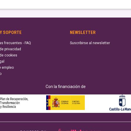
 Y SOPORTE
NEWSLETTER
as frecuentes - FAQ
Suscribirse al newsletter
 de privacidad
 de cookies
gal
e empleo
o
Con la financiación de