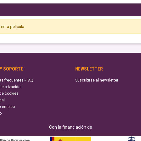
esta película.
 Y SOPORTE
NEWSLETTER
as frecuentes - FAQ
Suscribirse al newsletter
 de privacidad
 de cookies
gal
e empleo
o
Con la financiación de