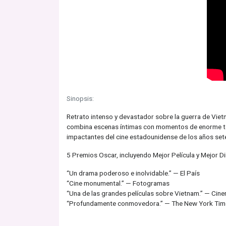
Sinopsis:
Retrato intenso y devastador sobre la guerra de Viet
combina escenas íntimas con momentos de enorme ten
impactantes del cine estadounidense de los años set
5 Premios Oscar, incluyendo Mejor Película y Mejor D
“Un drama poderoso e inolvidable.” — El País
“Cine monumental.” — Fotogramas
“Una de las grandes películas sobre Vietnam.” — Cin
“Profundamente conmovedora.” — The New York Tim