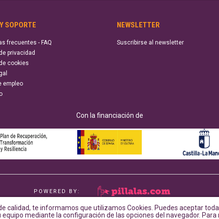
 Y SOPORTE
NEWSLETTER
as frecuentes - FAQ
Suscribirse al newsletter
 de privacidad
 de cookies
gal
e empleo
o
Con la financiación de
POWERED BY:
e calidad, te informamos que utilizamos Cookies. Puedes aceptar todas
su equipo mediante la configuración de las opciones del navegador. Par