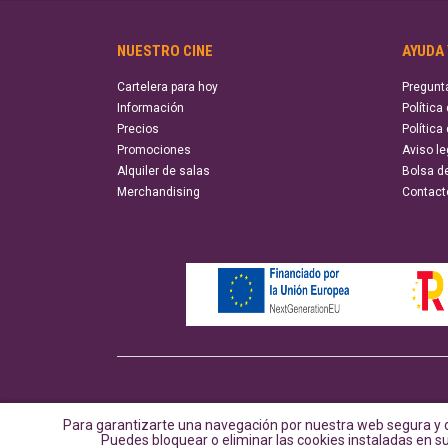
NUESTRO CINE
AYUDA
Cartelera para hoy
Pregunt
Información
Política
Precios
Política
Promociones
Aviso le
Alquiler de salas
Bolsa d
Merchandising
Contact
Para garantizarte una navegación por nuestra web segura y d
Puedes bloquear o eliminar las cookies instaladas en 