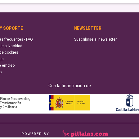
 Y SOPORTE
NEWSLETTER
as frecuentes - FAQ
Suscribirse al newsletter
 de privacidad
 de cookies
gal
e empleo
o
Con la financiación de
POWERED BY: