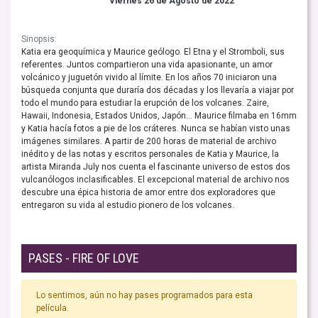
Viernes 26 de Agosto de 2022
Sinopsis:
Katia era geoquímica y Maurice geólogo. El Etna y el Stromboli, sus
referentes. Juntos compartieron una vida apasionante, un amor
volcánico y juguetón vivido al límite. En los años 70 iniciaron una
búsqueda conjunta que duraría dos décadas y los llevaría a viajar por
todo el mundo para estudiar la erupción de los volcanes. Zaire,
Hawaii, Indonesia, Estados Unidos, Japón... Maurice filmaba en 16mm
y Katia hacía fotos a pie de los cráteres. Nunca se habían visto unas
imágenes similares. A partir de 200 horas de material de archivo
inédito y de las notas y escritos personales de Katia y Maurice, la
artista Miranda July nos cuenta el fascinante universo de estos dos
vulcanólogos inclasificables. El excepcional material de archivo nos
descubre una épica historia de amor entre dos exploradores que
entregaron su vida al estudio pionero de los volcanes.
PASES - FIRE OF LOVE
Lo sentimos, aún no hay pases programados para esta
película.