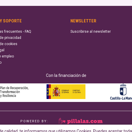
 Y SOPORTE
NEWSLETTER
as frecuentes - FAQ
Suscribirse al newsletter
 de privacidad
 de cookies
gal
e empleo
o
Con la financiación de
POWERED BY:
e calidad, te informamos que utilizamos Cookies. Puedes aceptar todas