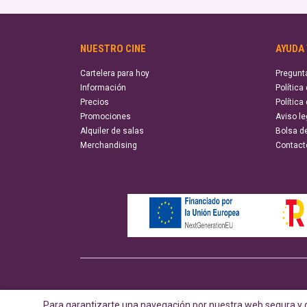
NUESTRO CINE
AYUDA
Cartelera para hoy
Pregunt
Información
Política
Precios
Política
Promociones
Aviso le
Alquiler de salas
Bolsa d
Merchandising
Contact
Para garantizarte una navegación por nuestra web segura y d