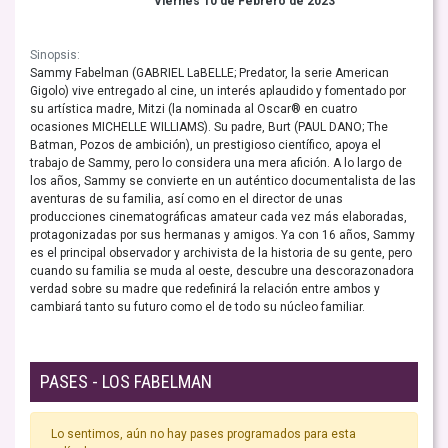
Viernes 10 de Febrero de 2023
Sinopsis:
Sammy Fabelman (GABRIEL LaBELLE; Predator, la serie American
Gigolo) vive entregado al cine, un interés aplaudido y fomentado por
su artística madre, Mitzi (la nominada al Oscar® en cuatro
ocasiones MICHELLE WILLIAMS). Su padre, Burt (PAUL DANO; The
Batman, Pozos de ambición), un prestigioso científico, apoya el
trabajo de Sammy, pero lo considera una mera afición. A lo largo de
los años, Sammy se convierte en un auténtico documentalista de las
aventuras de su familia, así como en el director de unas
producciones cinematográficas amateur cada vez más elaboradas,
protagonizadas por sus hermanas y amigos. Ya con 16 años, Sammy
es el principal observador y archivista de la historia de su gente, pero
cuando su familia se muda al oeste, descubre una descorazonadora
verdad sobre su madre que redefinirá la relación entre ambos y
cambiará tanto su futuro como el de todo su núcleo familiar.
PASES - LOS FABELMAN
Lo sentimos, aún no hay pases programados para esta