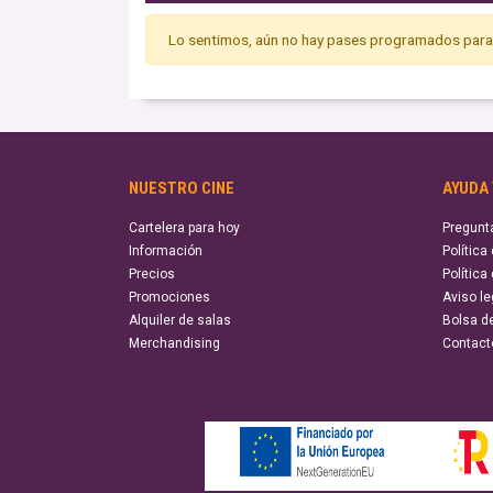
Lo sentimos, aún no hay pases programados para 
NUESTRO CINE
AYUDA
Cartelera para hoy
Pregunt
Información
Política
Precios
Política
Promociones
Aviso le
Alquiler de salas
Bolsa d
Merchandising
Contact