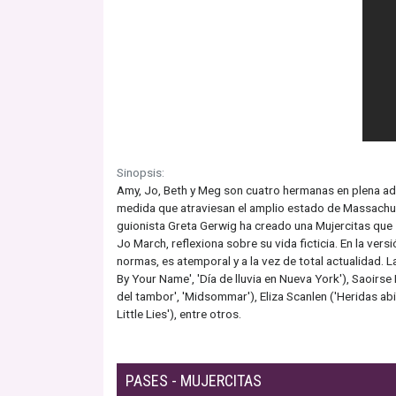
Sinopsis:
Amy, Jo, Beth y Meg son cuatro hermanas en plena ado
medida que atraviesan el amplio estado de Massachuset
guionista Greta Gerwig ha creado una Mujercitas que se
Jo March, reflexiona sobre su vida ficticia. En la ver
normas, es atemporal y a la vez de total actualidad. L
By Your Name', 'Día de lluvia en Nueva York'), Saoirse R
del tambor', 'Midsommar'), Eliza Scanlen ('Heridas abie
Little Lies'), entre otros.
PASES - MUJERCITAS