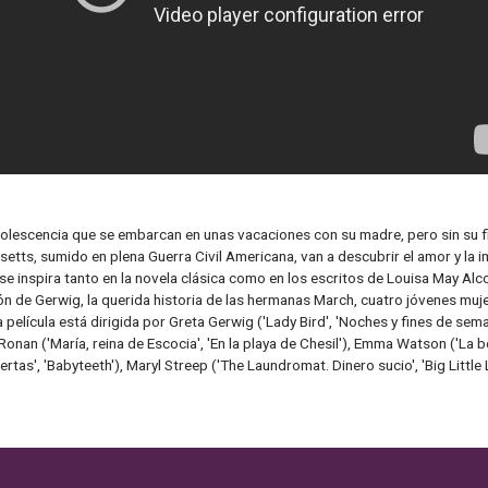
lescencia que se embarcan en unas vacaciones con su madre, pero sin su fig
ts, sumido en plena Guerra Civil Americana, van a descubrir el amor y la imp
 inspira tanto en la novela clásica como en los escritos de Louisa May Alcott
sión de Gerwig, la querida historia de las hermanas March, cuatro jóvenes muj
a película está dirigida por Greta Gerwig ('Lady Bird', 'Noches y fines de se
onan ('María, reina de Escocia', 'En la playa de Chesil'), Emma Watson ('La bell
rtas', 'Babyteeth'), Maryl Streep ('The Laundromat. Dinero sucio', 'Big Little L