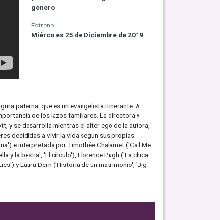
género
Estreno:
Miércoles 25 de Diciembre de 2019
ura paterna, que es un evangelista itinerante. A
ortancia de los lazos familiares. La directora y
, y se desarrolla mientras el alter ego de la autora,
eres decididas a vivir la vida según sus propias
mana') e interpretada por Timothée Chalamet ('Call Me
a y la bestia', 'El círculo'), Florence Pugh ('La chica
ies') y Laura Dern ('Historia de un matrimonio', 'Big