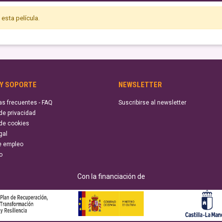
esta película.
 Y SOPORTE
NEWSLETTER
as frecuentes - FAQ
Suscribirse al newsletter
 de privacidad
 de cookies
gal
e empleo
o
Con la financiación de