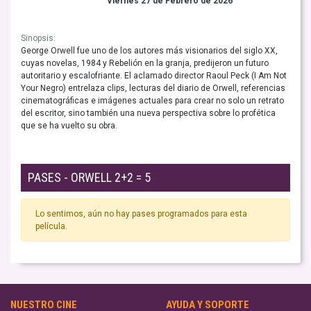
Viernes 27 de Febrero de 2026
Sinopsis:
George Orwell fue uno de los autores más visionarios del siglo XX,
cuyas novelas, 1984 y Rebelión en la granja, predijeron un futuro
autoritario y escalofriante. El aclamado director Raoul Peck (I Am Not
Your Negro) entrelaza clips, lecturas del diario de Orwell, referencias
cinematográficas e imágenes actuales para crear no solo un retrato
del escritor, sino también una nueva perspectiva sobre lo profética
que se ha vuelto su obra.
PASES - ORWELL 2+2 = 5
Lo sentimos, aún no hay pases programados para esta
película.
NUESTRO CINE
AYUDA Y SOPORTE