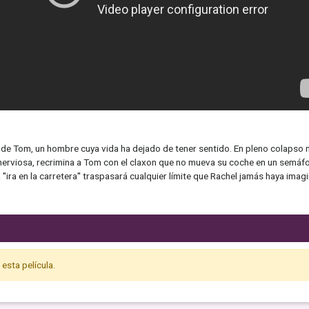
l de Tom, un hombre cuya vida ha dejado de tener sentido. En pleno colapso m
e, nerviosa, recrimina a Tom con el claxon que no mueva su coche en un semá
a ''ira en la carretera'' traspasará cualquier límite que Rachel jamás haya imag
esta película.