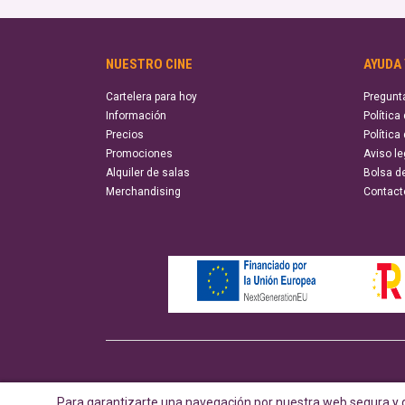
NUESTRO CINE
AYUDA
Cartelera para hoy
Pregunt
Información
Política
Precios
Política
Promociones
Aviso le
Alquiler de salas
Bolsa d
Merchandising
Contact
Para garantizarte una navegación por nuestra web segura y d