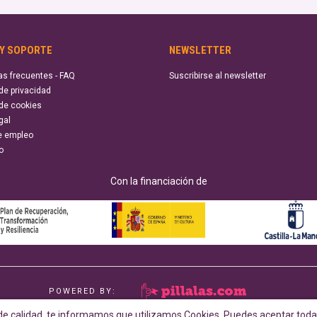
 Y SOPORTE
NEWSLETTER
as frecuentes - FAQ
Suscribirse al newsletter
 de privacidad
 de cookies
gal
e empleo
o
Con la financiación de
POWERED BY:
e calidad, te informamos que utilizamos Cookies. Puedes aceptar todas