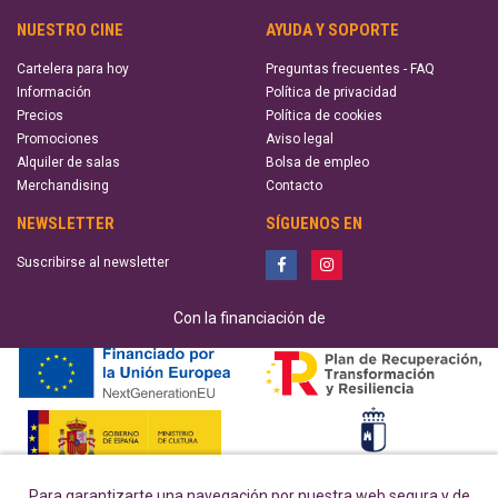
NUESTRO CINE
AYUDA Y SOPORTE
Cartelera para hoy
Preguntas frecuentes - FAQ
Información
Política de privacidad
Precios
Política de cookies
Promociones
Aviso legal
Alquiler de salas
Bolsa de empleo
Merchandising
Contacto
NEWSLETTER
SÍGUENOS EN
Suscribirse al newsletter
Con la financiación de
Para garantizarte una navegación por nuestra web segura y de