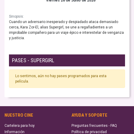
Viernes 26 de Junio de 2026
Sinopsis:
Cuando un adversario inesperado y despiadado ataca demasiado
cerca, Kara Zor-El, alias Supergirl, se une a regañadientes a un
improbable compañero para un viaje épico e interestelar de venganza
y justicia.
PASES - SUPERGIRL
Lo sentimos, aún no hay pases programados para esta
película.
NUESTRO CINE
AYUDA Y SOPORTE
Cartelera para hoy
Preguntas frecuentes - FAQ
Información
Política de privacidad