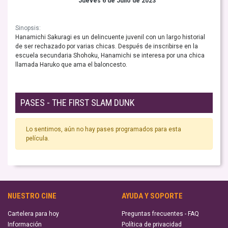
Jueves 6 de Julio de 2023
Sinopsis:
Hanamichi Sakuragi es un delincuente juvenil con un largo historial
de ser rechazado por varias chicas. Después de inscribirse en la
escuela secundaria Shohoku, Hanamichi se interesa por una chica
llamada Haruko que ama el baloncesto.
PASES - THE FIRST SLAM DUNK
Lo sentimos, aún no hay pases programados para esta
película.
NUESTRO CINE
AYUDA Y SOPORTE
Cartelera para hoy
Preguntas frecuentes - FAQ
Información
Política de privacidad