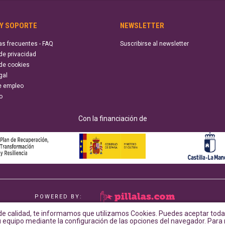
 Y SOPORTE
NEWSLETTER
as frecuentes - FAQ
Suscribirse al newsletter
 de privacidad
 de cookies
gal
e empleo
o
Con la financiación de
POWERED BY:
e calidad, te informamos que utilizamos Cookies. Puedes aceptar todas
su equipo mediante la configuración de las opciones del navegador. Par