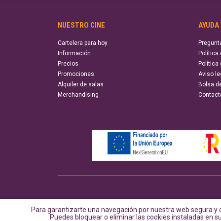
NUESTRO CINE
AYUDA
Cartelera para hoy
Pregunt
Información
Política
Precios
Política
Promociones
Aviso le
Alquiler de salas
Bolsa d
Merchandising
Contact
Para garantizarte una navegación por nuestra web segura y d
Puedes bloquear o eliminar las cookies instaladas en 