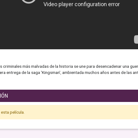
s criminales más malvadas de la historia se une para desencadenar una gue
cera entrega de la saga 'Kingsman', ambientada muchos años antes de las ante
SIÓN
esta película.