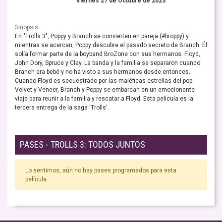
Viernes 27 de Octubre de 2023
Sinopsis:
En "Trolls 3", Poppy y Branch se convierten en pareja (#broppy) y
mientras se acercan, Poppy descubre el pasado secreto de Branch. Él
solía formar parte de la boyband BroZone con sus hermanos: Floyd,
John Dory, Spruce y Clay. La banda y la familia se separaron cuando
Branch era bebé y no ha visto a sus hermanos desde entonces.
Cuando Floyd es secuestrado por las maléficas estrellas del pop
Velvet y Veneer, Branch y Poppy se embarcan en un emocionante
viaje para reunir a la familia y rescatar a Floyd. Esta película es la
tercera entrega de la saga 'Trolls'.
PASES - TROLLS 3: TODOS JUNTOS
Lo sentimos, aún no hay pases programados para esta
película.