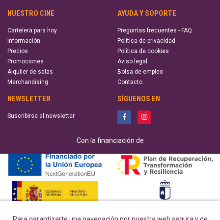
NUESTRO CINE
AYUDA Y SOPORTE
Cartelera para hoy
Preguntas frecuentes - FAQ
Información
Política de privacidad
Precios
Política de cookies
Promociones
Aviso legal
Alquiler de salas
Bolsa de empleo
Merchandising
Contacto
NEWSLETTER
SÍGUENOS EN
Suscribirse al newsletter
Con la financiación de
Para garantizarte una navegación por nuestra web segura y de