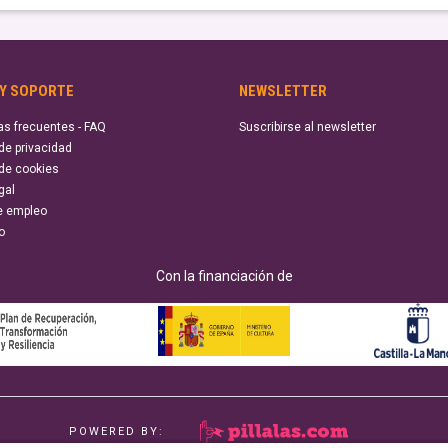
 Y SOPORTE
NEWSLETTER
as frecuentes - FAQ
Suscribirse al newsletter
 de privacidad
 de cookies
gal
e empleo
o
Con la financiación de
POWERED BY: