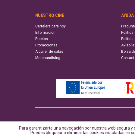
NUESTRO CINE
AYUDA
Cartelera para hoy
Pregunt
Información
Política
Precios
Política
Promociones
Aviso le
Alquiler de salas
Bolsa d
Merchandising
Contact
Para garantizarte una navegación por nuestra web segura y d
Puedes bloquear o eliminar las cookies instaladas en 