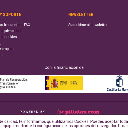
 Y SOPORTE
NEWSLETTER
as frecuentes - FAQ
Suscribirse al newsletter
 de privacidad
 de cookies
gal
e empleo
o
Con la financiación de
POWERED BY:
e calidad, te informamos que utilizamos Cookies. Puedes aceptar todas
su equipo mediante la configuración de las opciones del navegador. Par