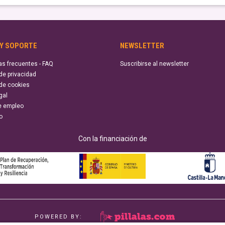
 Y SOPORTE
NEWSLETTER
as frecuentes - FAQ
Suscribirse al newsletter
 de privacidad
 de cookies
gal
e empleo
o
Con la financiación de
POWERED BY: